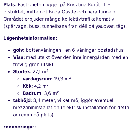
Plats:
Fastigheten ligger på Krisztina Körút i I. -
distriktet, mittemot Buda Castle och nära tunneln.
Området erbjuder många kollektivtrafikalternativ
(spårvagn, buss, tunnelbana från déli pályaudvar, tåg).
Lägenhetsinformation:
golv:
bottenvåningen i en 6 våningar bostadshus
Visa:
med utsikt över den inre innergården med en
trevlig grön utsikt
Storlek:
27,1 m²
vardagsrum:
19,3 m²
Kök:
4,2 m²
Badrum:
3,6 m²
takhöjd:
3,4 meter, vilket möjliggör eventuell
mezzanininstallation (elektrisk installation för detta
är redan på plats)
renoveringar: