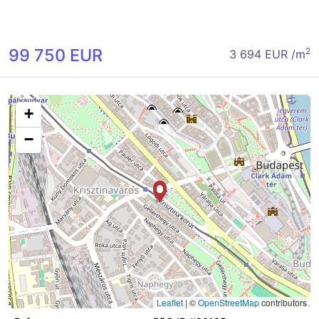
99 750 EUR
2
3 694 EUR /m
+
−
Leaflet
|
©
OpenStreetMap
contributors