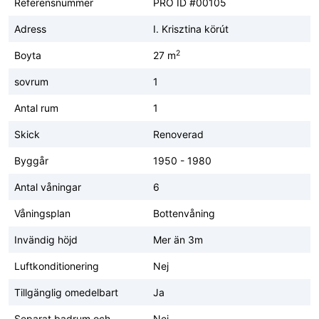
Referensnummer
PRO ID #00105
Adress
I. Krisztina körút
2
Boyta
27 m
sovrum
1
Antal rum
1
Skick
Renoverad
Byggår
1950 - 1980
Antal våningar
6
Våningsplan
Bottenvåning
Invändig höjd
Mer än 3m
Luftkonditionering
Nej
Tillgänglig omedelbart
Ja
Separat badrum och
Nej