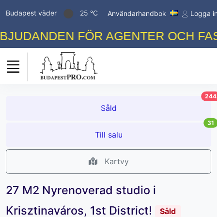
Budapest väder
25 °C
Användarhandbok
Logga i
JUDANDEN FÖR AGENTER OCH FASTI
244
Såld
31
Till salu
Kartvy
27 M2 Nyrenoverad studio i
Krisztinaváros, 1st District!
Såld