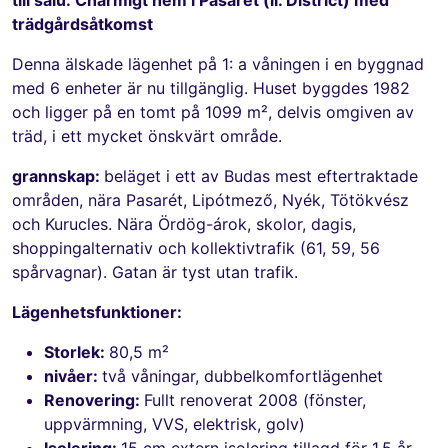
trädgårdsåtkomst
Denna älskade lägenhet på 1: a våningen i en byggnad
med 6 enheter är nu tillgänglig. Huset byggdes 1982
och ligger på en tomt på 1099 m², delvis omgiven av
träd, i ett mycket önskvärt område.
grannskap:
beläget i ett av Budas mest eftertraktade
områden, nära Pasarét, Lipótmező, Nyék, Tötökvész
och Kurucles. Nära Ördög-árok, skolor, dagis,
shoppingalternativ och kollektivtrafik (61, 59, 56
spårvagnar). Gatan är tyst utan trafik.
Lägenhetsfunktioner:
Storlek:
80,5 m²
nivåer:
två våningar, dubbelkomfortlägenhet
Renovering:
Fullt renoverat 2008 (fönster,
uppvärmning, VVS, elektrisk, golv)
Isolering:
15 cm extern isolering tillagd för 1,5 år