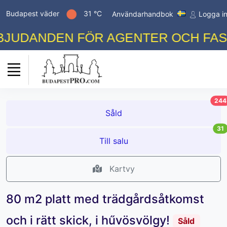
Budapest väder
31 °C
Användarhandbok
Logga i
UDANDEN FÖR AGENTER OCH FASTI
244
Såld
31
Till salu
Kartvy
80 m2 platt med trädgårdsåtkomst
och i rätt skick, i hűvösvölgy!
Såld