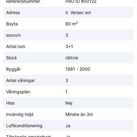
Referensnummer
PRO ID #00122
Adress
II. Versec sor
2
Boyta
80 m
sovrum
3
Antal rum
3+1
Skick
rättvis
Byggår
1981 - 2000
Antal våningar
3
Våningsplan
1
Hiss
Nej
Invändig höjd
Mindre än 3m
Luftkonditionering
Ja
Tillgänglig omedelbart
Ja