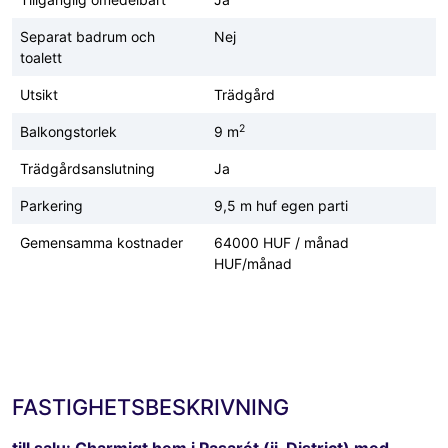
Separat badrum och
Nej
toalett
Utsikt
Trädgård
2
Balkongstorlek
9 m
Trädgårdsanslutning
Ja
Parkering
9,5 m huf egen parti
Gemensamma kostnader
64000 HUF / månad
HUF/månad
FASTIGHETSBESKRIVNING
till salu: Charmigt hem i Pasarét (ii. District) med