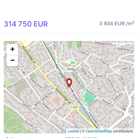
314 750 EUR
2
3 934 EUR /m
+
−
Leaflet
|
©
OpenStreetMap
contributors