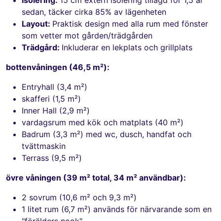
sedan, täcker cirka 85% av lägenheten
Layout:
Praktisk design med alla rum med fönster
som vetter mot gården/trädgården
Trädgård:
Inkluderar en lekplats och grillplats
bottenvåningen (46,5 m²):
Entryhall (3,4 m²)
skafferi (1,5 m²)
Inner Hall (2,9 m²)
vardagsrum med kök och matplats (40 m²)
Badrum (3,3 m²) med wc, dusch, handfat och
tvättmaskin
Terrass (9,5 m²)
övre våningen (39 m² total, 34 m² användbar):
2 sovrum (10,6 m² och 9,3 m²)
1 litet rum (6,7 m²) används för närvarande som en
"förälders nook"