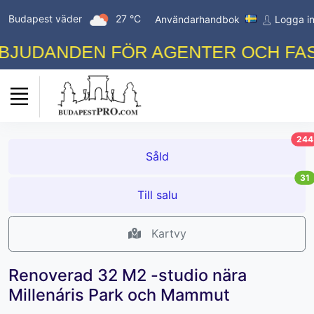
Budapest väder
27 °C
Användarhandbok
Logga i
JUDANDEN FÖR AGENTER OCH FASTI
244
Såld
31
Till salu
Kartvy
Renoverad 32 M2 -studio nära
Millenáris Park och Mammut