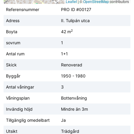
Leaflet
|
©
OpenStreetMap
contributors
Referensnummer
PRO ID #00127
Adress
II. Tulipán utca
2
Boyta
42 m
sovrum
1
Antal rum
1+1
Skick
Renoverad
Byggår
1950 - 1980
Antal våningar
3
Våningsplan
Bottenvåning
Invändig höjd
Mindre än 3m
Tillgänglig omedelbart
Ja
Utsikt
Trädgård