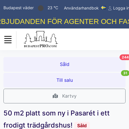
Budapest väder
23 °C
Användarhandbok
Logga i
JUDANDEN FÖR AGENTER OCH FASTI
244
Såld
31
Till salu
Kartvy
50 m2 platt som ny i Pasarét i ett
frodigt trädgårdshus!
Såld