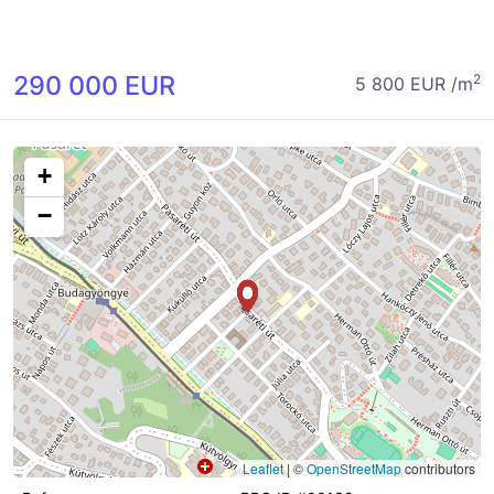
290 000 EUR
2
5 800 EUR /m
+
−
Leaflet
|
©
OpenStreetMap
contributors