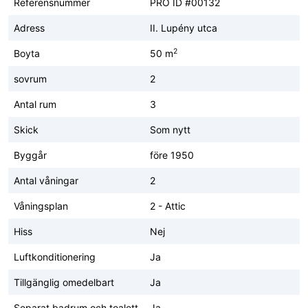
Referensnummer
PRO ID #00132
Adress
II. Lupény utca
2
Boyta
50 m
sovrum
2
Antal rum
3
Skick
Som nytt
Byggår
före 1950
Antal våningar
2
Våningsplan
2 - Attic
Hiss
Nej
Luftkonditionering
Ja
Tillgänglig omedelbart
Ja
Separat badrum och toalett
Ja