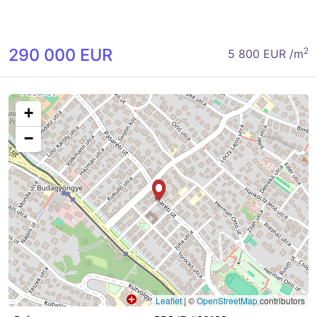
290 000 EUR
2
5 800 EUR /m
+
−
Leaflet
|
©
OpenStreetMap
contributors