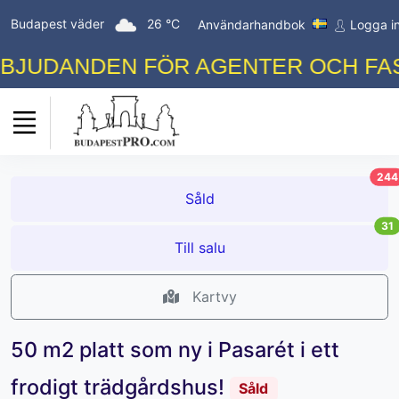
Budapest väder
26 °C
Användarhandbok
Logga i
JUDANDEN FÖR AGENTER OCH FASTI
244
Såld
31
Till salu
Kartvy
50 m2 platt som ny i Pasarét i ett
frodigt trädgårdshus!
Såld