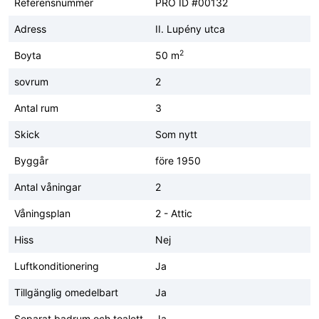
Referensnummer
PRO ID #00132
Adress
II. Lupény utca
2
Boyta
50 m
sovrum
2
Antal rum
3
Skick
Som nytt
Byggår
före 1950
Antal våningar
2
Våningsplan
2 - Attic
Hiss
Nej
Luftkonditionering
Ja
Tillgänglig omedelbart
Ja
Separat badrum och toalett
Ja