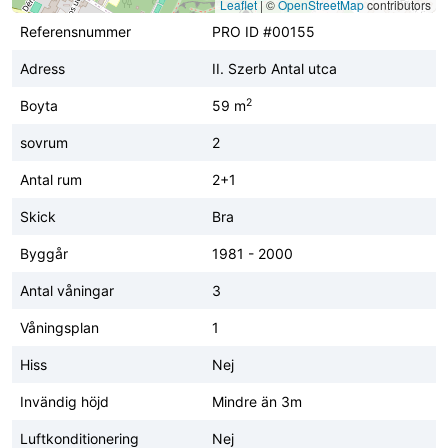
Leaflet
|
©
OpenStreetMap
contributors
Referensnummer
PRO ID #00155
Adress
II. Szerb Antal utca
2
Boyta
59 m
sovrum
2
Antal rum
2+1
Skick
Bra
Byggår
1981 - 2000
Antal våningar
3
Våningsplan
1
Hiss
Nej
Invändig höjd
Mindre än 3m
Luftkonditionering
Nej