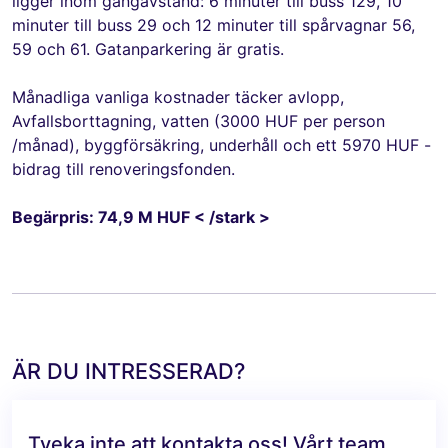
ligger inom gångavstånd: 6 minuter till buss 129, 10
minuter till buss 29 och 12 minuter till spårvagnar 56,
59 och 61. Gatanparkering är gratis.
Månadliga vanliga kostnader täcker avlopp,
Avfallsborttagning, vatten (3000 HUF per person
/månad), byggförsäkring, underhåll och ett 5970 HUF -
bidrag till renoveringsfonden.
Begärpris: 74,9 M HUF < /stark >
ÄR DU INTRESSERAD?
Tveka inte att kontakta oss! Vårt team