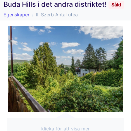
Buda Hills i det andra distriktet!
Såld
Egenskaper
II. Szerb Antal utca
klicka för att visa mer