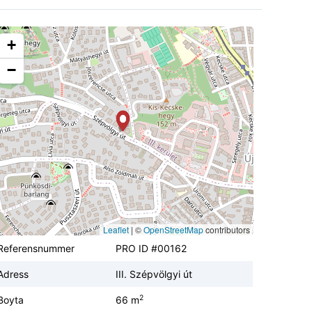
+
−
Leaflet
|
©
OpenStreetMap
contributors
Referensnummer
PRO ID #00162
Adress
III. Szépvölgyi út
2
Boyta
66 m