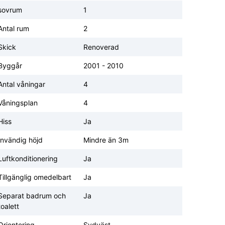
sovrum
1
Antal rum
2
Skick
Renoverad
Byggår
2001 - 2010
Antal våningar
4
Våningsplan
4
Hiss
Ja
Invändig höjd
Mindre än 3m
Luftkonditionering
Ja
Tillgänglig omedelbart
Ja
Separat badrum och
Ja
toalett
Orientering
Sydväst