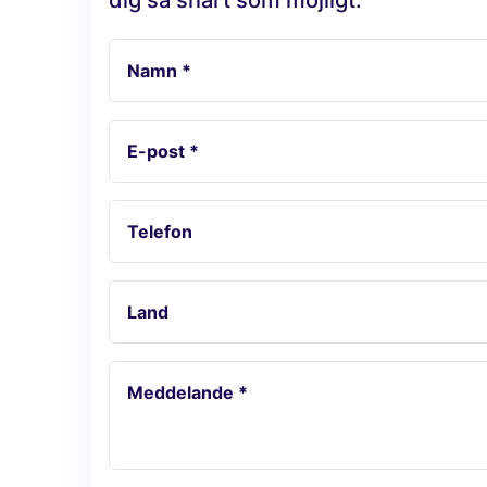
dig så snart som möjligt.
Namn *
E-post *
Telefon
Land
Meddelande *