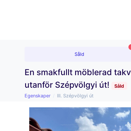
Såld
En smakfullt möblerad tak
utanför Szépvölgyi út!
Såld
Egenskaper
III. Szépvölgyi út