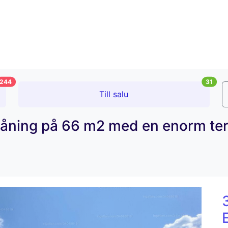
244
31
Till salu
våning på 66 m2 med en enorm ter