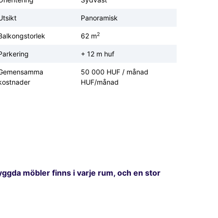
Utsikt
Panoramisk
2
Balkongstorlek
62 m
Parkering
+ 12 m huf
Gemensamma
50 000 HUF / månad
kostnader
HUF/månad
yggda möbler finns i varje rum, och en stor