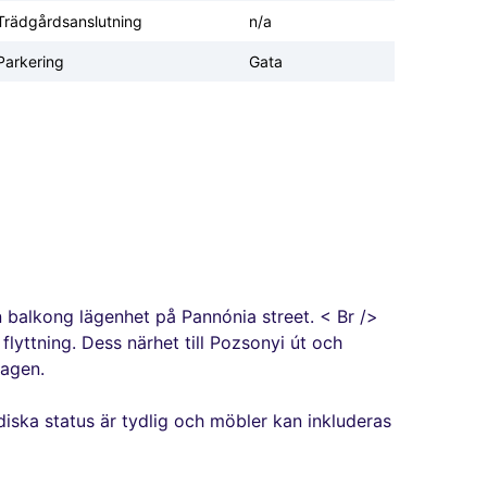
Trädgårdsanslutning
n/a
Parkering
Gata
en balkong lägenhet på Pannónia street. < Br />
lyttning. Dess närhet till Pozsonyi út och
dagen.
diska status är tydlig och möbler kan inkluderas