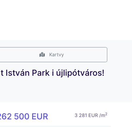
Kartvy
István Park i újlipótváros!
262 500 EUR
2
3 281 EUR /m