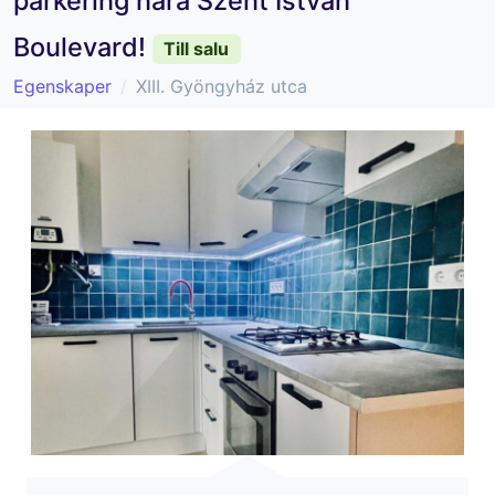
parkering nära Szent István
Boulevard!
Till salu
Egenskaper
XIII. Gyöngyház utca