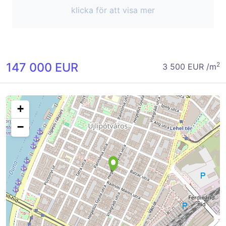
klicka för att visa mer
147 000 EUR
2
3 500 EUR /m
+
−