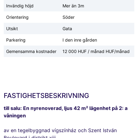
Invändig höjd
Mer än 3m
Orientering
Söder
Utsikt
Gata
Parkering
I den inre gården
Gemensamma kostnader
12 000 HUF / månad HUF/månad
FASTIGHETSBESKRIVNING
till salu: En nyrenoverad, ljus 42 m² lägenhet på 2: a
våningen
av en tegelbyggnad vígszínház och Szent István
Boulevard i distrikt xiii.