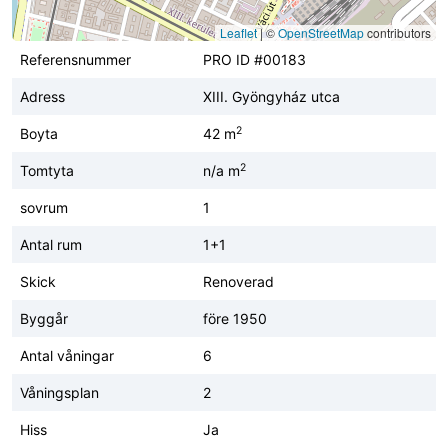
Leaflet
|
©
OpenStreetMap
contributors
Referensnummer
PRO ID #00183
Adress
XIII. Gyöngyház utca
2
Boyta
42 m
2
Tomtyta
n/a m
sovrum
1
Antal rum
1+1
Skick
Renoverad
Byggår
före 1950
Antal våningar
6
Våningsplan
2
Hiss
Ja