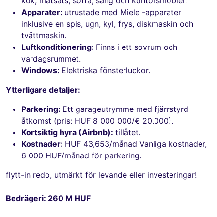
kök, matsats, soffa, säng och kontorsmöbler.
Apparater:
utrustade med Miele -apparater
inklusive en spis, ugn, kyl, frys, diskmaskin och
tvättmaskin.
Luftkonditionering:
Finns i ett sovrum och
vardagsrummet.
Windows:
Elektriska fönsterluckor.
Ytterligare detaljer:
Parkering:
Ett garageutrymme med fjärrstyrd
åtkomst (pris: HUF 8 000 000/€ 20.000).
Kortsiktig hyra (Airbnb):
tillåtet.
Kostnader:
HUF 43,653/månad Vanliga kostnader,
6 000 HUF/månad för parkering.
flytt-in redo, utmärkt för levande eller investeringar!
Bedrägeri: 260 M HUF