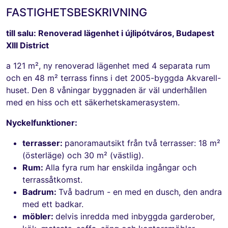
FASTIGHETSBESKRIVNING
till salu: Renoverad lägenhet i újlipótváros, Budapest
XIII District
a 121 m², ny renoverad lägenhet med 4 separata rum
och en 48 m² terrass finns i det 2005-byggda Akvarell-
huset. Den 8 våningar byggnaden är väl underhållen
med en hiss och ett säkerhetskamerasystem.
Nyckelfunktioner:
terrasser:
panoramautsikt från två terrasser: 18 m²
(österläge) och 30 m² (västlig).
Rum:
Alla fyra rum har enskilda ingångar och
terrassåtkomst.
Badrum:
Två badrum - en med en dusch, den andra
med ett badkar.
möbler:
delvis inredda med inbyggda garderober,