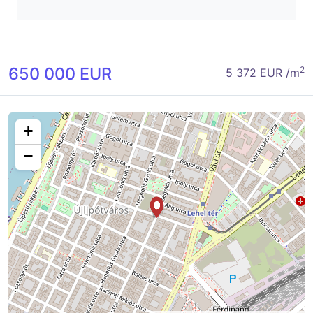
650 000 EUR
2
5 372 EUR /m
+
−