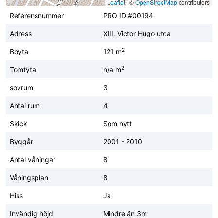
Leaflet
|
©
OpenStreetMap
contributors
Referensnummer
PRO ID #00194
Adress
XIII. Victor Hugo utca
2
Boyta
121 m
2
Tomtyta
n/a m
sovrum
3
Antal rum
4
Skick
Som nytt
Byggår
2001 - 2010
Antal våningar
8
Våningsplan
8
Hiss
Ja
Invändig höjd
Mindre än 3m