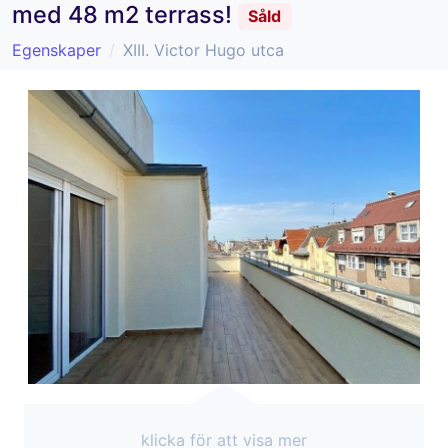
med 48 m2 terrass!
Såld
Egenskaper
XIII. Victor Hugo utca
klicka för att visa mer