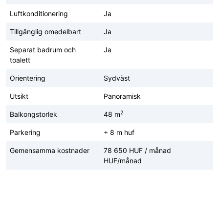
Luftkonditionering
Ja
Tillgänglig omedelbart
Ja
Separat badrum och
Ja
toalett
Orientering
Sydväst
Utsikt
Panoramisk
2
Balkongstorlek
48 m
Parkering
+ 8 m huf
Gemensamma kostnader
78 650 HUF / månad
HUF/månad