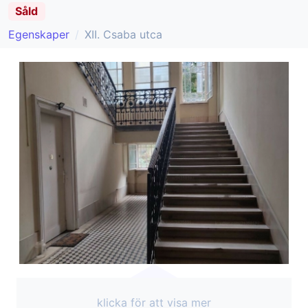
Såld
Egenskaper
XII. Csaba utca
klicka för att visa mer