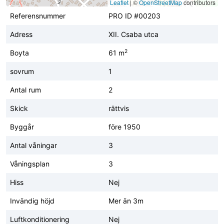
Leaflet
|
©
OpenStreetMap
contributors
Referensnummer
PRO ID #00203
Adress
XII. Csaba utca
2
Boyta
61 m
sovrum
1
Antal rum
2
Skick
rättvis
Byggår
före 1950
Antal våningar
3
Våningsplan
3
Hiss
Nej
Invändig höjd
Mer än 3m
Luftkonditionering
Nej