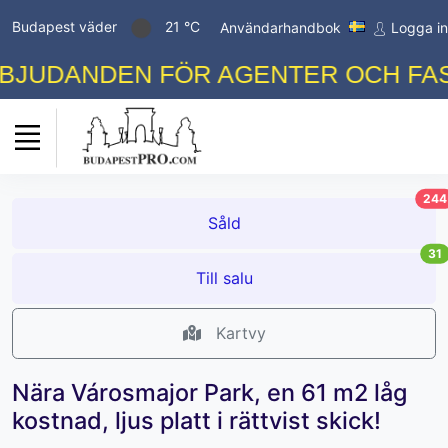
Budapest väder
21 °C
Användarhandbok
Logga in
JUDANDEN FÖR AGENTER OCH FASTI
244
Såld
31
Till salu
Kartvy
Nära Városmajor Park, en 61 m2 låg
kostnad, ljus platt i rättvist skick!