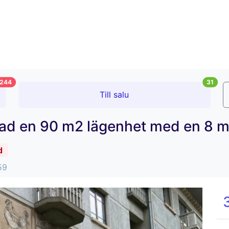
244
31
Till salu
nad en 90 m2 lägenhet med en 8 m
d
59