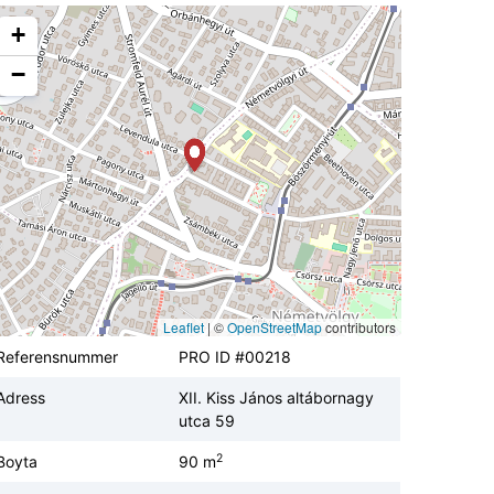
+
−
Leaflet
|
©
OpenStreetMap
contributors
Referensnummer
PRO ID #00218
Adress
XII. Kiss János altábornagy
utca 59
2
Boyta
90 m