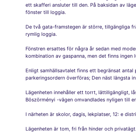
ett skafferi ansluter till den. På baksidan av lä
fönster till loggia.
De två gata-framstegen är större, tillgängliga f
rymlig loggia.
Fönstren ersattes för några år sedan med modern
kombination av gaspanna, men det finns ingen l
Enligt samhällsavtalet finns ett begränsat antal 
parkeringsordern överföras; Den näst längsta in
Lägenheten innehåller ett torrt, lättillgängligt,
Böszörményi -vägen omvandlades nyligen till en 
I närheten är skolor, dagis, lekplatser, 12: e dis
Lägenheten är tom, fri från hinder och privatägt