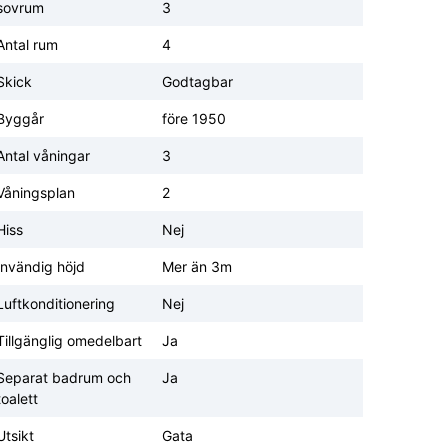
sovrum
3
Antal rum
4
Skick
Godtagbar
Byggår
före 1950
Antal våningar
3
Våningsplan
2
Hiss
Nej
Invändig höjd
Mer än 3m
Luftkonditionering
Nej
Tillgänglig omedelbart
Ja
Separat badrum och
Ja
toalett
Utsikt
Gata