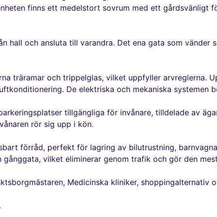
genheten finns ett medelstort sovrum med ett gårdsvänligt fön
rån hall och ansluta till varandra. Det ena gata som vänder
a träramar och trippelglas, vilket uppfyller arvreglerna. U
uftkonditionering. De elektriska och mekaniska systemen b
parkeringsplatser tillgängliga för invånare, tilldelade av äga
vånaren rör sig upp i kön.
 låsbart förråd, perfekt för lagring av bilutrustning, barnva
gånggata, vilket eliminerar genom trafik och gör den mestad
triktsborgmästaren, Medicinska kliniker, shoppingalternativ oc
.