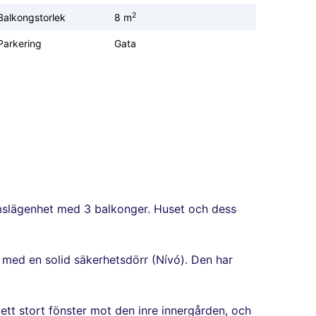
2
Balkongstorlek
8 m
Parkering
Gata
rumslägenhet med 3 balkonger. Huset och dess
s med en solid säkerhetsdörr (Nívó). Den har
ett stort fönster mot den inre innergården, och