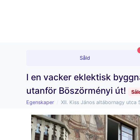
Såld
I en vacker eklektisk bygg
utanför Böszörményi út!
Sål
Egenskaper
XII. Kiss János altábornagy utca 