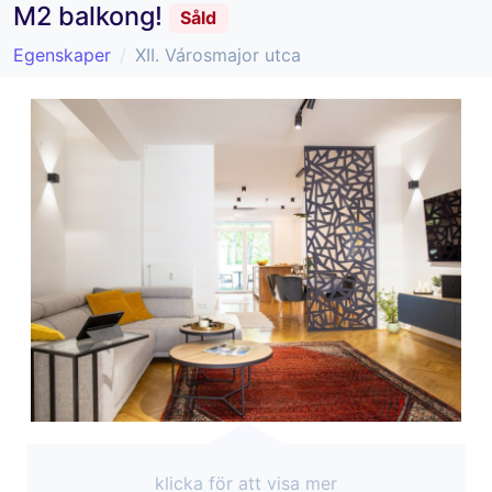
M2 balkong!
Såld
Egenskaper
XII. Városmajor utca
klicka för att visa mer