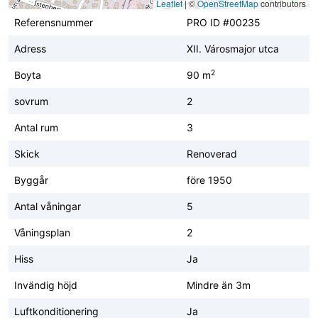
Leaflet
|
©
OpenStreetMap
contributors
Referensnummer
PRO ID #00235
Adress
XII. Városmajor utca
2
Boyta
90 m
sovrum
2
Antal rum
3
Skick
Renoverad
Byggår
före 1950
Antal våningar
5
Våningsplan
2
Hiss
Ja
Invändig höjd
Mindre än 3m
Luftkonditionering
Ja