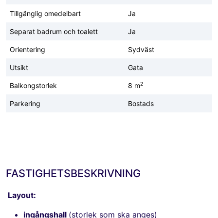
Tillgänglig omedelbart
Ja
Separat badrum och toalett
Ja
Orientering
Sydväst
Utsikt
Gata
2
Balkongstorlek
8 m
Parkering
Bostads
FASTIGHETSBESKRIVNING
Layout:
ingångshall
(storlek som ska anges)