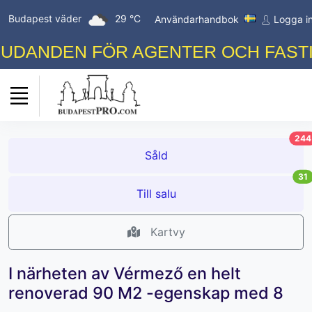
Budapest väder
29 °C
Användarhandbok
Logga i
NDEN FÖR AGENTER OCH FASTIGHE
244
Såld
31
Till salu
Kartvy
I närheten av Vérmező en helt
renoverad 90 M2 -egenskap med 8