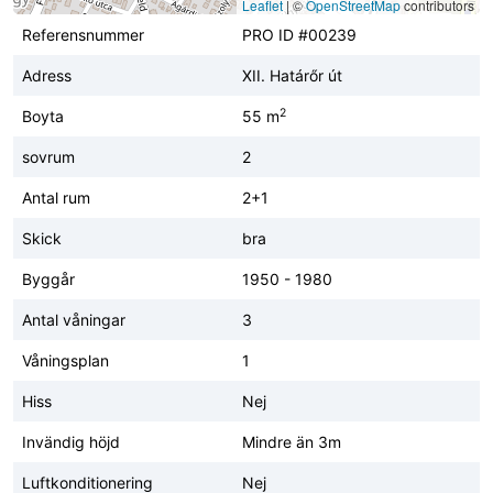
Leaflet
|
©
OpenStreetMap
contributors
Referensnummer
PRO ID #00239
Adress
XII. Határőr út
2
Boyta
55 m
sovrum
2
Antal rum
2+1
Skick
bra
Byggår
1950 - 1980
Antal våningar
3
Våningsplan
1
Hiss
Nej
Invändig höjd
Mindre än 3m
Luftkonditionering
Nej