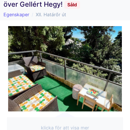
över Gellért Hegy!
Såld
Egenskaper
XII. Határőr út
klicka för att visa mer