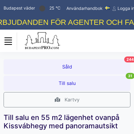
Budapest väder
25 °C
Användarhandbok
Logga i
JUDANDEN FÖR AGENTER OCH FAST
244
Såld
31
Till salu
Kartvy
Till salu en 55 m2 lägenhet ovanpå
Kissvábhegy med panoramautsikt