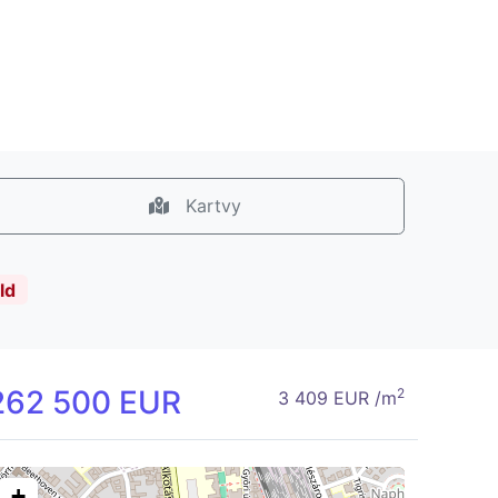
Kartvy
ld
262 500 EUR
2
3 409 EUR /m
+