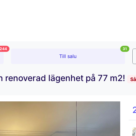
244
31
Till salu
en renoverad lägenhet på 77 m2!
Så