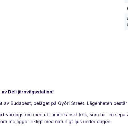
n av Déli järnvägsstation!
rtat av Budapest, beläget på Gyôri Street. Lägenheten består
 stort vardagsrum med ett amerikanskt kök, som har en sep
 som möjliggör rikligt med naturligt ljus under dagen.