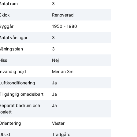
Antal rum
3
Skick
Renoverad
Byggår
1950 - 1980
Antal våningar
3
Våningsplan
3
Hiss
Nej
Invändig höjd
Mer än 3m
Luftkonditionering
Ja
Tillgänglig omedelbart
Ja
Separat badrum och
Ja
toalett
Orientering
Väster
Utsikt
Trädgård