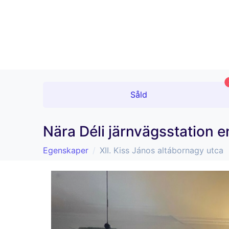
Såld
Nära Déli järnvägsstation 
Egenskaper
XII. Kiss János altábornagy utca