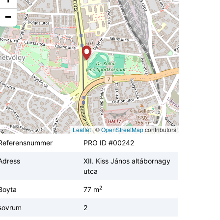
−
Leaflet
|
©
OpenStreetMap
contributors
Referensnummer
PRO ID #00242
Adress
XII. Kiss János altábornagy
utca
2
Boyta
77 m
sovrum
2