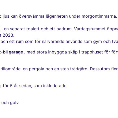
t solljus kan översvämma lägenheten under morgontimmarna.
ll, en separat toalett och ett badrum. Vardagsrummet öppna
ut 2023.
tt och ett rum som för närvarande används som gym och tvä
2-bil garage
, med stora inbyggda skåp i trapphuset för fö
grillområde, en pergola och en sten trädgård. Dessutom fin
 för 5 år sedan, som inkluderade:
 och golv