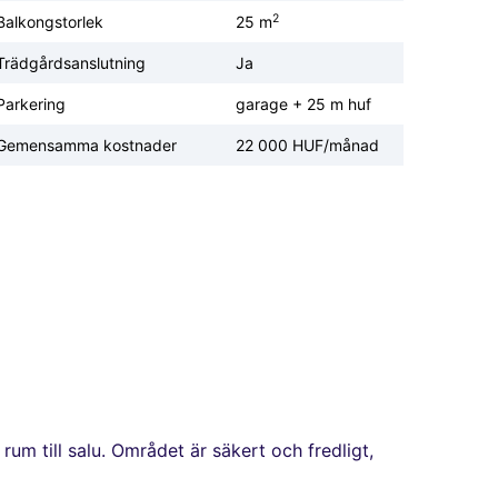
2
Balkongstorlek
25 m
Trädgårdsanslutning
Ja
Parkering
garage + 25 m huf
Gemensamma kostnader
22 000 HUF/månad
rum till salu. Området är säkert och fredligt,