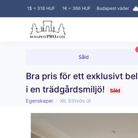
FASTIGHETSÄGARE! GRATIS AN
1$ = 318 HUF
1€ = 366 HUF
Budapest väder
Såld
Bra pris för ett exklusivt
i en trädgårdsmiljö!
Såld
Egenskaper
XII. Eötvös út