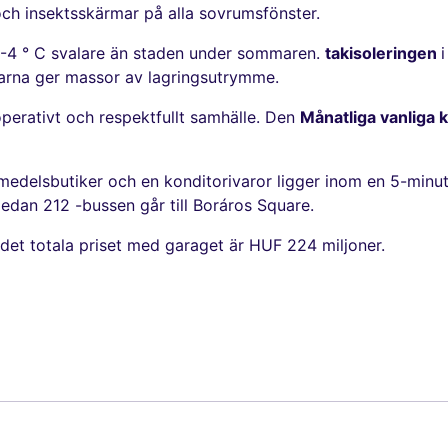
ch insektsskärmar på alla sovrumsfönster.
 3-4 ° C svalare än staden under sommaren.
takisoleringen
garna ger massor av lagringsutrymme.
perativt och respektfullt samhälle. Den
Månatliga vanliga
smedelsbutiker och en konditorivaror ligger inom en 5-minu
medan 212 -bussen går till Boráros Square.
n det totala priset med garaget är HUF 224 miljoner.