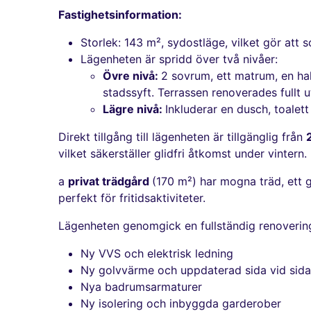
Fastighetsinformation:
Storlek: 143 m², sydostläge, vilket gör at
Lägenheten är spridd över två nivåer:
Övre nivå:
2 sovrum, ett matrum, en ha
stadssyft. Terrassen renoverades fullt 
Lägre nivå:
Inkluderar en dusch, toale
Direkt tillgång till lägenheten är tillgänglig från
vilket säkerställer glidfri åtkomst under vintern.
a
privat trädgård
(170 m²) har mogna träd, ett 
perfekt för fritidsaktiviteter.
Lägenheten genomgick en fullständig renovering
Ny VVS och elektrisk ledning
Ny golvvärme och uppdaterad sida vid sida
Nya badrumsarmaturer
Ny isolering och inbyggda garderober