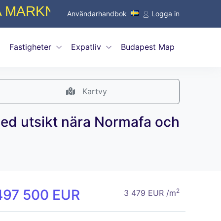
PROVISIONER FRÅN ENDAST 0,
Användarhandbok
Logga in
Fastigheter
Expatliv
Budapest Map
Kartvy
med utsikt nära Normafa och
497 500 EUR
2
3 479 EUR /m