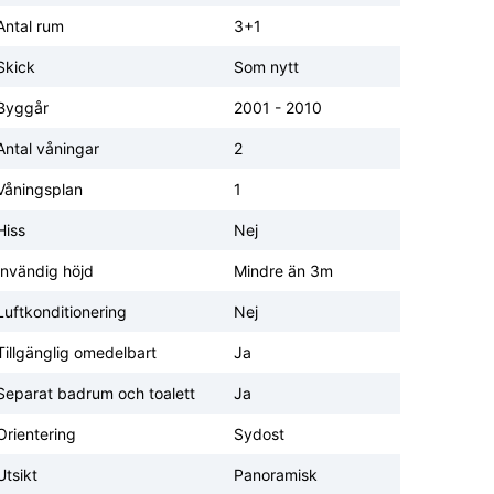
Antal rum
3+1
Skick
Som nytt
Byggår
2001 - 2010
Antal våningar
2
Våningsplan
1
Hiss
Nej
Invändig höjd
Mindre än 3m
Luftkonditionering
Nej
Tillgänglig omedelbart
Ja
Separat badrum och toalett
Ja
Orientering
Sydost
Utsikt
Panoramisk