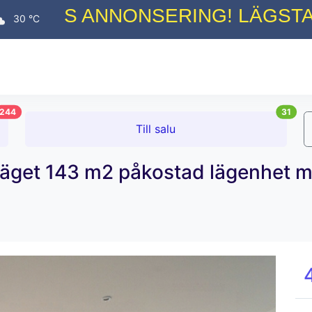
NONSERING! LÄGSTA MARKNADS
30 °C
244
31
Till salu
 beläget 143 m2 påkostad lägenhet 