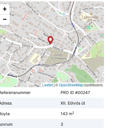
+
−
Leaflet
|
©
OpenStreetMap
contributors
Referensnummer
PRO ID #00247
Adress
XII. Eötvös út
2
Boyta
143 m
sovrum
3