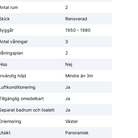
Antal rum
2
Skick
Renoverad
Byggår
1950 - 1980
Antal våningar
3
Våningsplan
2
Hiss
Nej
Invändig höjd
Mindre än 3m
Luftkonditionering
Ja
Tillgänglig omedelbart
Ja
Separat badrum och toalett
Ja
Orientering
Väster
Utsikt
Panoramisk