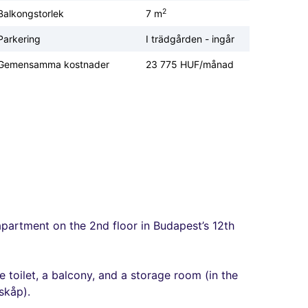
2
Balkongstorlek
7 m
Parkering
I trädgården - ingår
Gemensamma kostnader
23 775 HUF/månad
 apartment on the 2nd floor in Budapest’s 12th
 toilet, a balcony, and a storage room (in the
skåp).