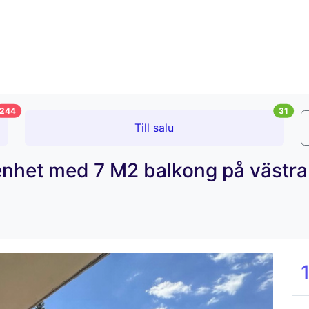
244
31
Till salu
enhet med 7 M2 balkong på västra