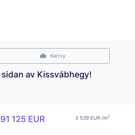
Kartvy
 sidan av Kissvábhegy!
191 125 EUR
2
3 539 EUR /m