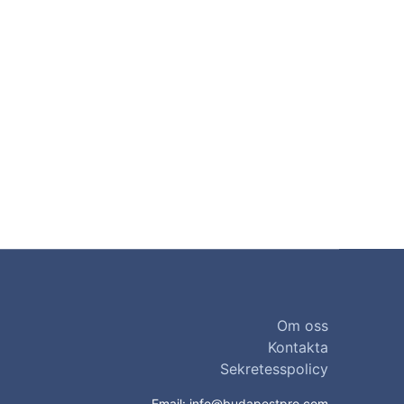
Om oss
Kontakta
Sekretesspolicy
Email:
info@budapestpro.com