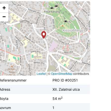
+
−
Leaflet
|
©
OpenStreetMap
contributors
Referensnummer
PRO ID #00251
Adress
XII. Zalatnai utca
2
Boyta
54 m
sovrum
1