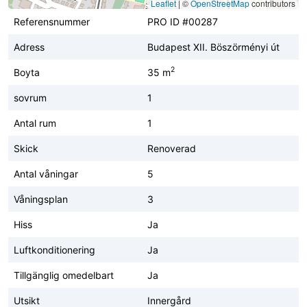
Leaflet
|
©
OpenStreetMap
contributors
Referensnummer
PRO ID #00287
Adress
Budapest XII. Böszörményi út
2
Boyta
35 m
sovrum
1
Antal rum
1
Skick
Renoverad
Antal våningar
5
Våningsplan
3
Hiss
Ja
Luftkonditionering
Ja
Tillgänglig omedelbart
Ja
Utsikt
Innergård