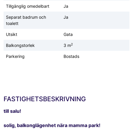
Tillgänglig omedelbart
Ja
Separat badrum och
Ja
toalett
Utsikt
Gata
2
Balkongstorlek
3 m
Parkering
Bostads
FASTIGHETSBESKRIVNING
till salu!
solig, balkonglägenhet nära mamma park!