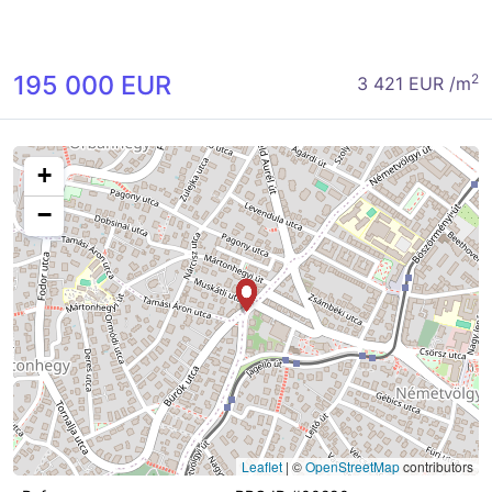
195 000 EUR
2
3 421 EUR /m
+
−
Leaflet
|
©
OpenStreetMap
contributors