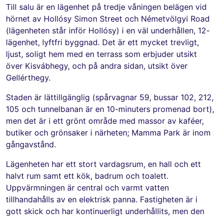
Till salu är en lägenhet på tredje våningen belägen vid
hörnet av Hollósy Simon Street och Németvölgyi Road
(lägenheten står inför Hollósy) i en väl underhållen, 12-
lägenhet, lyftfri byggnad. Det är ett mycket trevligt,
ljust, soligt hem med en terrass som erbjuder utsikt
över Kisvábhegy, och på andra sidan, utsikt över
Gellérthegy.
Staden är lättillgänglig (spårvagnar 59, bussar 102, 212,
105 och tunnelbanan är en 10-minuters promenad bort),
men det är i ett grönt område med massor av kaféer,
butiker och grönsaker i närheten; Mamma Park är inom
gångavstånd.
Lägenheten har ett stort vardagsrum, en hall och ett
halvt rum samt ett kök, badrum och toalett.
Uppvärmningen är central och varmt vatten
tillhandahålls av en elektrisk panna. Fastigheten är i
gott skick och har kontinuerligt underhållits, men den