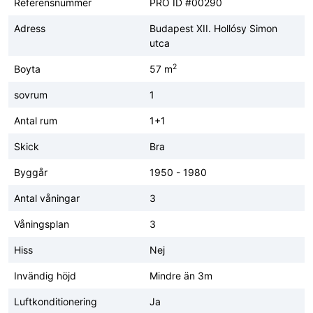
Referensnummer
PRO ID #00290
Adress
Budapest XII. Hollósy Simon
utca
2
Boyta
57 m
sovrum
1
Antal rum
1+1
Skick
Bra
Byggår
1950 - 1980
Antal våningar
3
Våningsplan
3
Hiss
Nej
Invändig höjd
Mindre än 3m
Luftkonditionering
Ja