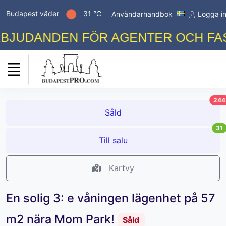
Budapest väder
31 °C
Användarhandbok
Logga i
JUDANDEN FÖR AGENTER OCH FASTI
244
Såld
31
Till salu
Kartvy
En solig 3: e våningen lägenhet på 57
m2 nära Mom Park!
Såld