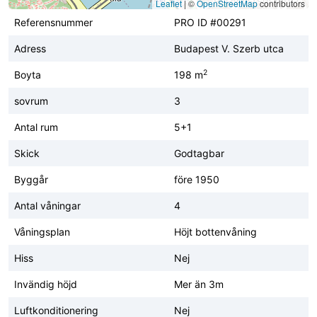
Leaflet
|
©
OpenStreetMap
contributors
Referensnummer
PRO ID #00291
Adress
Budapest V. Szerb utca
2
Boyta
198 m
sovrum
3
Antal rum
5+1
Skick
Godtagbar
Byggår
före 1950
Antal våningar
4
Våningsplan
Höjt bottenvåning
Hiss
Nej
Invändig höjd
Mer än 3m
Luftkonditionering
Nej