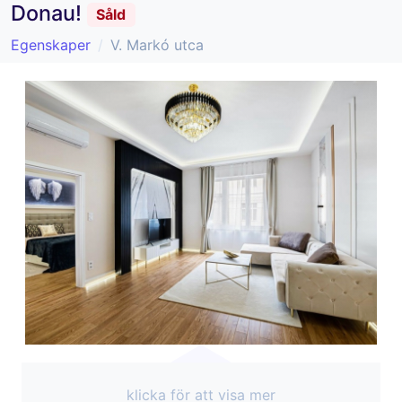
Donau!
Såld
Egenskaper
V. Markó utca
klicka för att visa mer