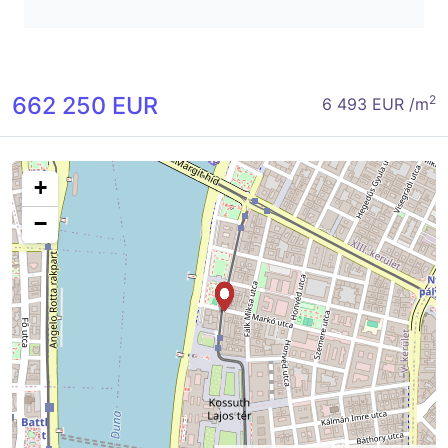
662 250 EUR
2
6 493 EUR /m
+
−