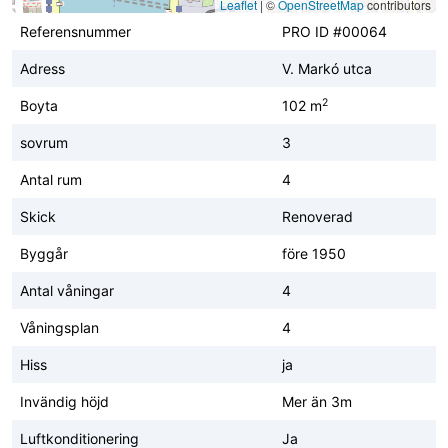
Leaflet
|
©
OpenStreetMap
contributors
Referensnummer
PRO ID #00064
Adress
V. Markó utca
2
Boyta
102 m
sovrum
3
Antal rum
4
Skick
Renoverad
Byggår
före 1950
Antal våningar
4
Våningsplan
4
Hiss
ja
Invändig höjd
Mer än 3m
Luftkonditionering
Ja