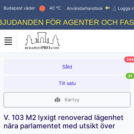
Budapest väder
40 °C
Användarhandbok
Logga i
UDANDEN FÖR AGENTER OCH FASTI
244
Såld
31
Till salu
Kartvy
V. 103 M2 lyxigt renoverad lägenhet
nära parlamentet med utsikt över