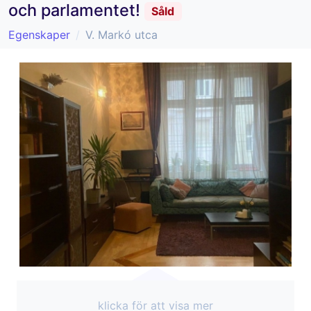
och parlamentet!
Såld
Egenskaper
V. Markó utca
klicka för att visa mer