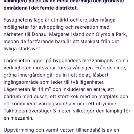
våningen) på ett av de mest charmiga och grönaste
områdena i det femte distriktet.
Fastighetens läge är utmärkt och erbjuder många
möjligheter för avkoppling och rekreation med
närheten till Donau, Margaret Island och Olympia Park,
medan de fortfarande bara är ett stenkast från det
livliga stadslivet.
Lägenheten ligger på byggnadens mezzaningolv, som i
verkligheten motsvarar första våningen. Från den inre,
gröna innergården går du in i ett delat, låsbart
ingångsområde som leder till två lägenheter.
Lägenheten är 44 m² och inkluderar en entré, ett
badrum med dusch, ett stort kök med en matplats och
ett kombinerat vardagsrum/sovrum i ett utrymme.
Takhöjden överstiger 3 meter, vilket gör den lämplig för
en mezzanin.
Uppvärmning och varmt vatten tillhandahålls av en