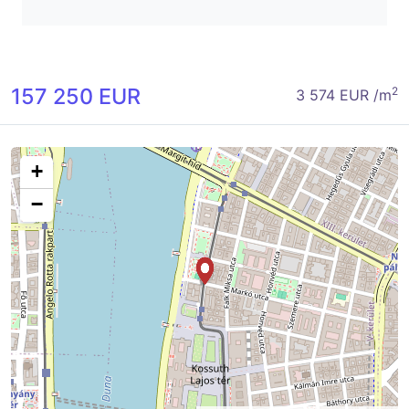
157 250 EUR
2
3 574 EUR /m
+
−