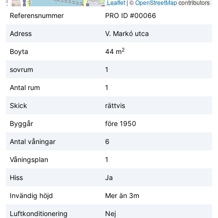
Leaflet
|
©
OpenStreetMap
contributors
Referensnummer
PRO ID #00066
Adress
V. Markó utca
2
Boyta
44 m
sovrum
1
Antal rum
1
Skick
rättvis
Byggår
före 1950
Antal våningar
6
Våningsplan
1
Hiss
Ja
Invändig höjd
Mer än 3m
Luftkonditionering
Nej