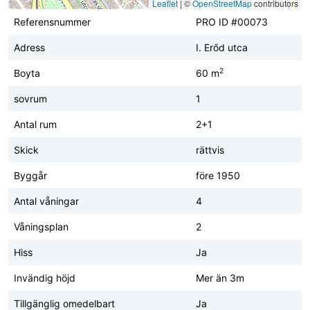
Leaflet
|
©
OpenStreetMap
contributors
Referensnummer
PRO ID #00073
Adress
I. Erőd utca
2
Boyta
60 m
sovrum
1
Antal rum
2+1
Skick
rättvis
Byggår
före 1950
Antal våningar
4
Våningsplan
2
Hiss
Ja
Invändig höjd
Mer än 3m
Tillgänglig omedelbart
Ja