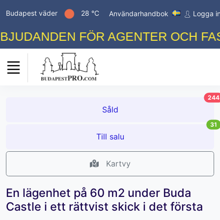
Budapest väder
28 °C
Användarhandbok
Logga i
JUDANDEN FÖR AGENTER OCH FASTI
244
Såld
31
Till salu
Kartvy
En lägenhet på 60 m2 under Buda
Castle i ett rättvist skick i det första