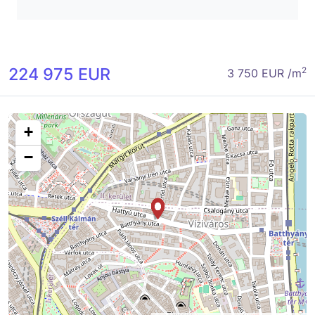
224 975 EUR
2
3 750 EUR /m
+
−