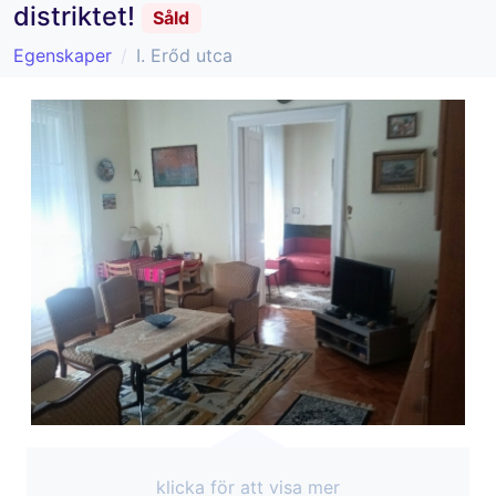
distriktet!
Såld
Egenskaper
I. Erőd utca
klicka för att visa mer