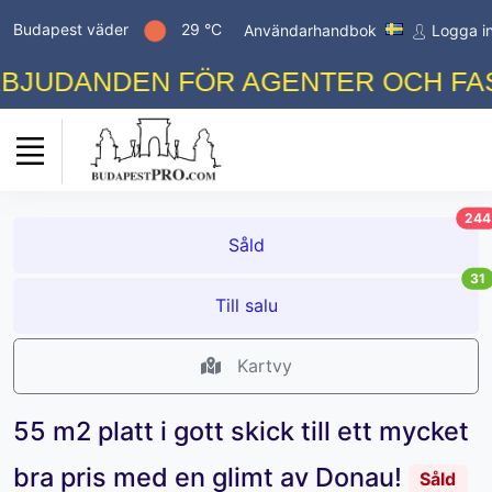
Budapest väder
29 °C
Användarhandbok
Logga i
JUDANDEN FÖR AGENTER OCH FASTI
244
Såld
31
Till salu
Kartvy
55 m2 platt i gott skick till ett mycket
bra pris med en glimt av Donau!
Såld