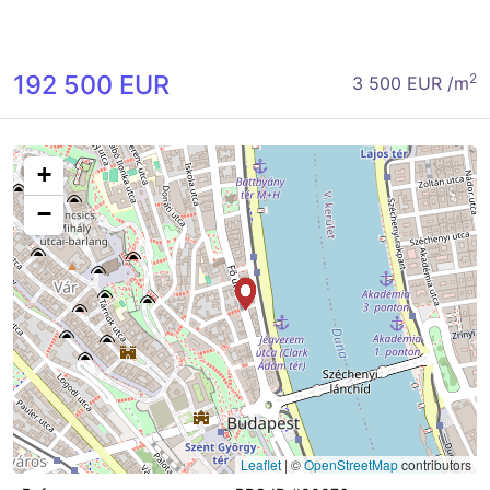
192 500 EUR
2
3 500 EUR /m
+
−
Leaflet
|
©
OpenStreetMap
contributors