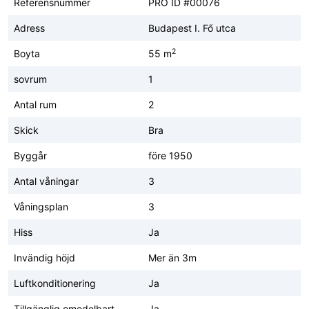
Referensnummer
PRO ID #00076
Adress
Budapest I. Fő utca
2
Boyta
55 m
sovrum
1
Antal rum
2
Skick
Bra
Byggår
före 1950
Antal våningar
3
Våningsplan
3
Hiss
Ja
Invändig höjd
Mer än 3m
Luftkonditionering
Ja
Tillgänglig omedelbart
Ja