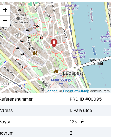
+
−
Leaflet
|
©
OpenStreetMap
contributors
Referensnummer
PRO ID #00095
Adress
I. Pala utca
2
Boyta
125 m
sovrum
2