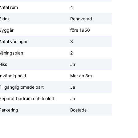
Antal rum
4
Skick
Renoverad
Byggår
före 1950
Antal våningar
3
Våningsplan
2
Hiss
Ja
Invändig höjd
Mer än 3m
Tillgänglig omedelbart
Ja
Separat badrum och toalett
Ja
Parkering
Bostads