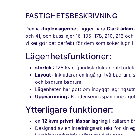
FASTIGHETSBESKRIVNING
Denna
duplexlägenhet
Ligger nära
Clark ádám
och 41, och busslinjer 16, 105, 178, 210, 216 och
vilket gör det perfekt för dem som söker lugn i
Lägenhetsfunktioner:
storlek
: 125 kvm (juridisk dokumentstorlek
Layout
: Inkluderar en ingång, två badrum
och badrum badrum.
Lägenheten har gott om inbyggt lagringsutrym
Uppvärmning
: Kondenseringspann med gol
Ytterligare funktioner:
en
12 kvm privat, låsbar lagring
i källaren ä
Designad av en inredningsarkitekt för sin 