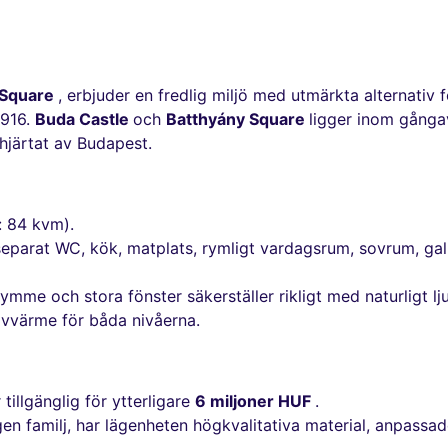
 Square
, erbjuder en fredlig miljö med utmärkta alternativ fö
 916.
Buda Castle
och
Batthyány Square
ligger inom gångav
 hjärtat av Budapest.
: 84 kvm).
, separat WC, kök, matplats, rymligt vardagsrum, sovrum, 
me och stora fönster säkerställer rikligt med naturligt ljus
vvärme för båda nivåerna.
r tillgänglig för ytterligare
6 miljoner HUF
.
egen familj, har lägenheten högkvalitativa material, anpa