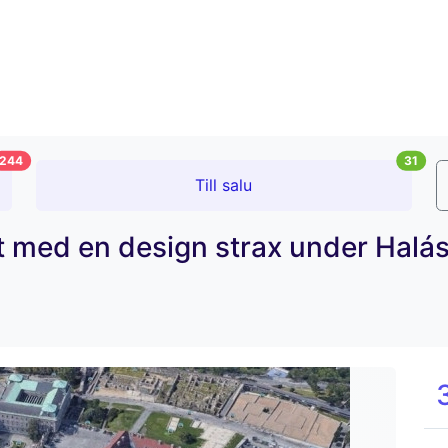
244
31
Till salu
med en design strax under Halászb