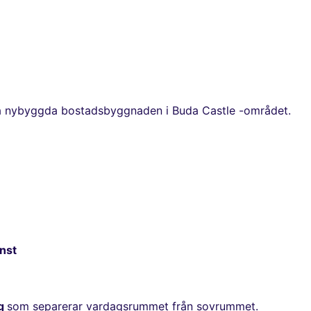
enda nybyggda bostadsbyggnaden i Buda Castle -området.
nst
gg
som separerar vardagsrummet från sovrummet.