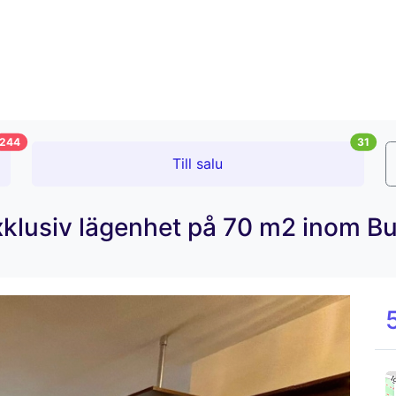
244
31
Till salu
exklusiv lägenhet på 70 m2 inom B