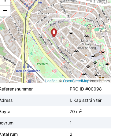
−
Leaflet
|
©
OpenStreetMap
contributors
Referensnummer
PRO ID #00098
Adress
I. Kapisztrán tér
2
Boyta
70 m
sovrum
1
Antal rum
2