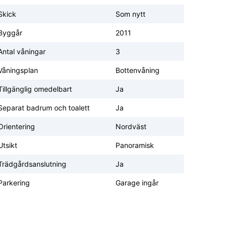
Skick
Som nytt
Byggår
2011
Antal våningar
3
Våningsplan
Bottenvåning
Tillgänglig omedelbart
Ja
Separat badrum och toalett
Ja
Orientering
Nordväst
Utsikt
Panoramisk
Trädgårdsanslutning
Ja
Parkering
Garage ingår