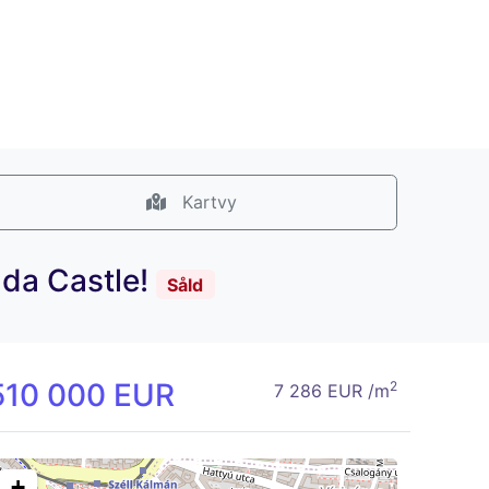
Kartvy
uda Castle!
Såld
510 000 EUR
2
7 286 EUR /m
+