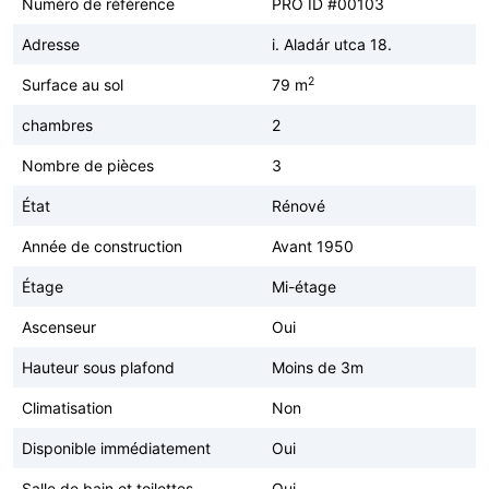
Numéro de référence
PRO ID #00103
Adresse
i. Aladár utca 18.
2
Surface au sol
79 m
chambres
2
Nombre de pièces
3
État
Rénové
Année de construction
Avant 1950
Étage
Mi-étage
Ascenseur
Oui
Hauteur sous plafond
Moins de 3m
Climatisation
Non
Disponible immédiatement
Oui
Salle de bain et toilettes
Oui