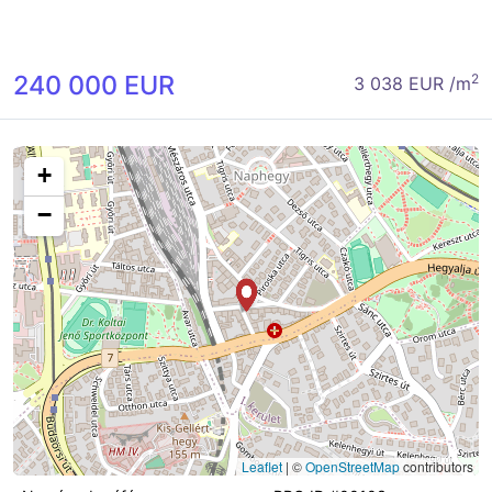
240 000 EUR
2
3 038 EUR /m
+
−
Leaflet
|
©
OpenStreetMap
contributors