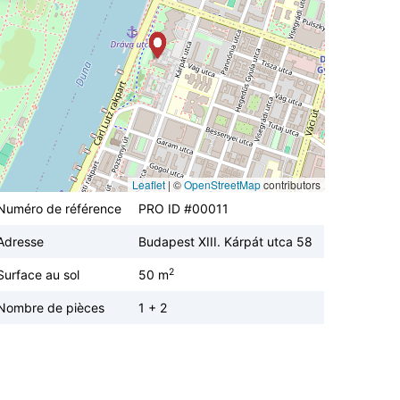
Leaflet
|
©
OpenStreetMap
contributors
Numéro de référence
PRO ID #00011
Adresse
Budapest XIII. Kárpát utca 58
2
Surface au sol
50 m
Nombre de pièces
1 + 2