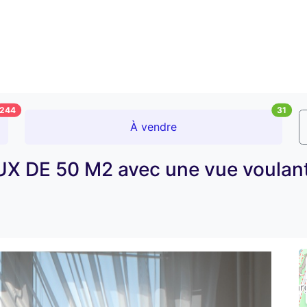
244
31
À vendre
E 50 M2 avec une vue voulant 