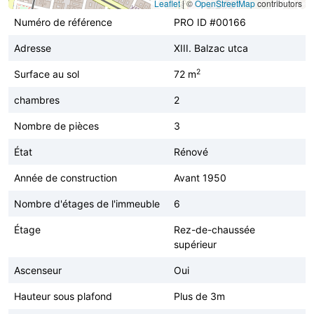
Leaflet
|
©
OpenStreetMap
contributors
Numéro de référence
PRO ID #00166
Adresse
XIII. Balzac utca
2
Surface au sol
72 m
chambres
2
Nombre de pièces
3
État
Rénové
Année de construction
Avant 1950
Nombre d'étages de l'immeuble
6
Étage
Rez-de-chaussée
supérieur
Ascenseur
Oui
Hauteur sous plafond
Plus de 3m