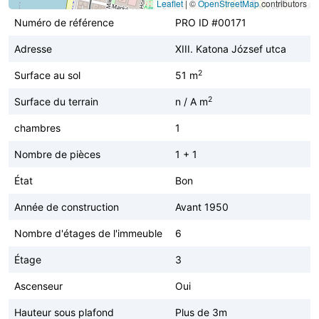
Leaflet
|
©
OpenStreetMap
contributors
Numéro de référence
PRO ID #00171
Adresse
XIII. Katona József utca
2
Surface au sol
51 m
2
Surface du terrain
n / A m
chambres
1
Nombre de pièces
1 + 1
État
Bon
Année de construction
Avant 1950
Nombre d'étages de l'immeuble
6
Étage
3
Ascenseur
Oui
Hauteur sous plafond
Plus de 3m