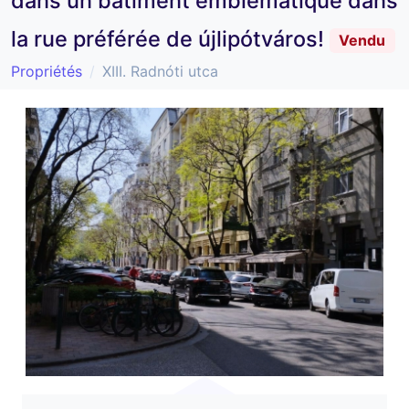
dans un bâtiment emblématique dans
la rue préférée de újlipótváros!
Vendu
Propriétés
XIII. Radnóti utca