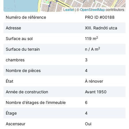
Leaflet
|
©
OpenStreetMap
contributors
Numéro de référence
PRO ID #00188
Adresse
XIII. Radnóti utca
2
Surface au sol
119 m
2
Surface du terrain
n / A m
chambres
3
Nombre de pièces
4
État
À rénover
Année de construction
Avant 1950
Nombre d'étages de l'immeuble
6
Étage
4
Ascenseur
Oui