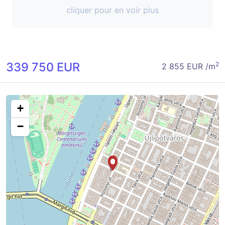
cliquer pour en voir plus
339 750 EUR
2
2 855 EUR /m
+
−