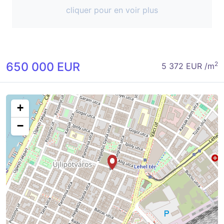
cliquer pour en voir plus
650 000 EUR
2
5 372 EUR /m
+
−