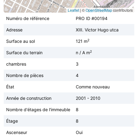
Leaflet
|
©
OpenStreetMap
contributors
Numéro de référence
PRO ID #00194
Adresse
XIII. Victor Hugo utca
2
Surface au sol
121 m
2
Surface du terrain
n / A m
chambres
3
Nombre de pièces
4
État
Comme nouveau
Année de construction
2001 - 2010
Nombre d'étages de l'immeuble
8
Étage
8
Ascenseur
Oui