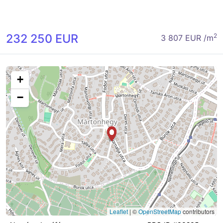
232 250 EUR
2
3 807 EUR /m
+
−
Leaflet
|
©
OpenStreetMap
contributors