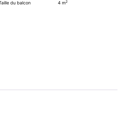
2
Taille du balcon
4 m