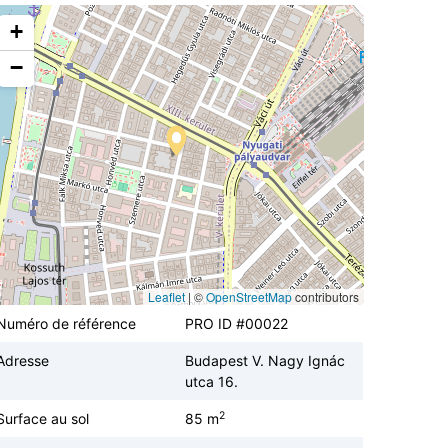
+
−
Leaflet
|
©
OpenStreetMap
contributors
Numéro de référence
PRO ID #00022
Adresse
Budapest V. Nagy Ignác
utca 16.
2
Surface au sol
85 m