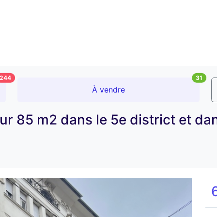
244
31
À vendre
r 85 m2 dans le 5e district et da