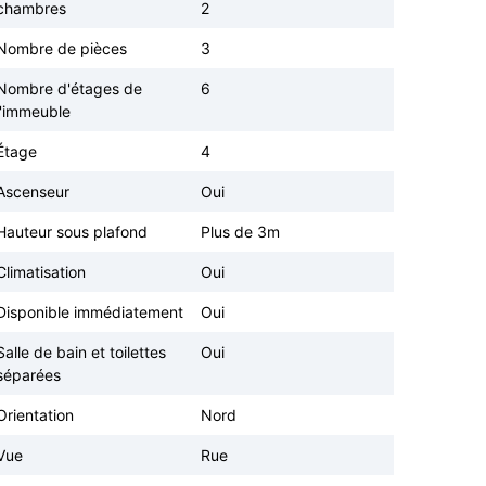
chambres
2
Nombre de pièces
3
Nombre d'étages de
6
l'immeuble
Étage
4
Ascenseur
Oui
Hauteur sous plafond
Plus de 3m
Climatisation
Oui
Disponible immédiatement
Oui
Salle de bain et toilettes
Oui
séparées
Orientation
Nord
Vue
Rue