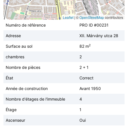
Leaflet
|
©
OpenStreetMap
contributors
Numéro de référence
PRO ID #00231
Adresse
XII. Márvány utca 28
2
Surface au sol
82 m
chambres
2
Nombre de pièces
2 + 1
État
Correct
Année de construction
Avant 1950
Nombre d'étages de l'immeuble
4
Étage
1
Ascenseur
Oui