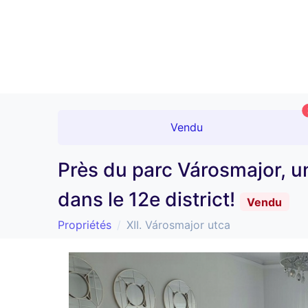
Vendu
Près du parc Városmajor, 
dans le 12e district!
Vendu
Propriétés
XII. Városmajor utca