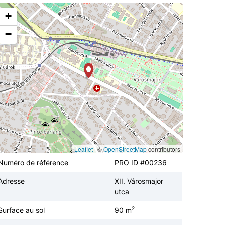
+
−
Leaflet
|
©
OpenStreetMap
contributors
Numéro de référence
PRO ID #00236
Adresse
XII. Városmajor
utca
2
Surface au sol
90 m