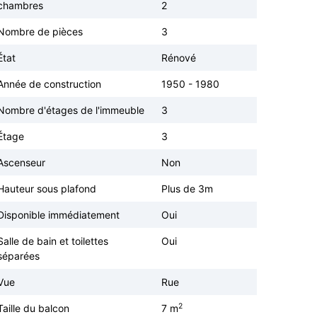
chambres
2
Nombre de pièces
3
État
Rénové
Année de construction
1950 - 1980
Nombre d'étages de l'immeuble
3
Étage
3
Ascenseur
Non
Hauteur sous plafond
Plus de 3m
Disponible immédiatement
Oui
Salle de bain et toilettes
Oui
séparées
Vue
Rue
2
Taille du balcon
7 m