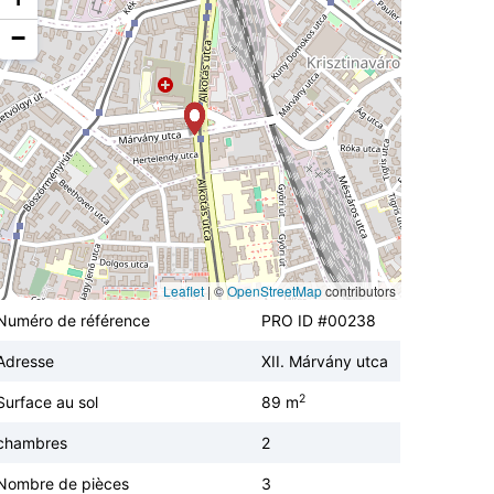
−
Leaflet
|
©
OpenStreetMap
contributors
Numéro de référence
PRO ID #00238
Adresse
XII. Márvány utca
2
Surface au sol
89 m
chambres
2
Nombre de pièces
3