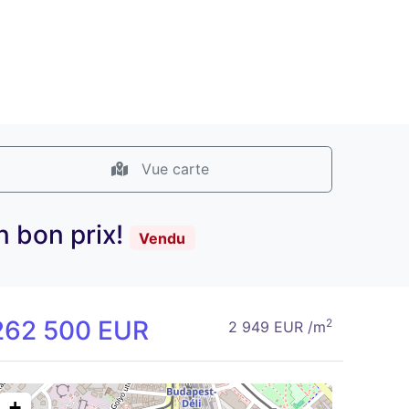
Vue carte
n bon prix!
Vendu
262 500 EUR
2
2 949 EUR /m
+