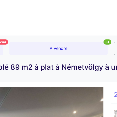
244
31
À vendre
lé 89 m2 à plat à Németvölgy à u