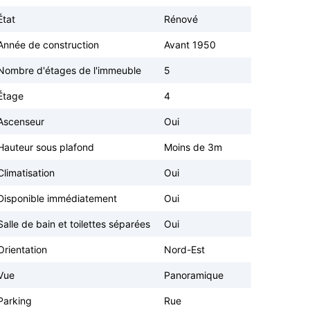
État
Rénové
Année de construction
Avant 1950
Nombre d'étages de l'immeuble
5
Étage
4
Ascenseur
Oui
Hauteur sous plafond
Moins de 3m
Climatisation
Oui
Disponible immédiatement
Oui
Salle de bain et toilettes séparées
Oui
Orientation
Nord-Est
Vue
Panoramique
Parking
Rue