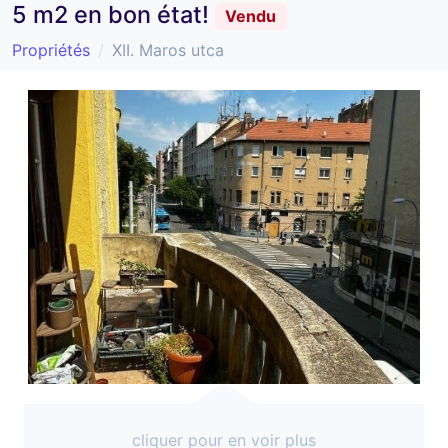
5 m2 en bon état!
Vendu
Propriétés
XII. Maros utca
cliquer pour en voir plus