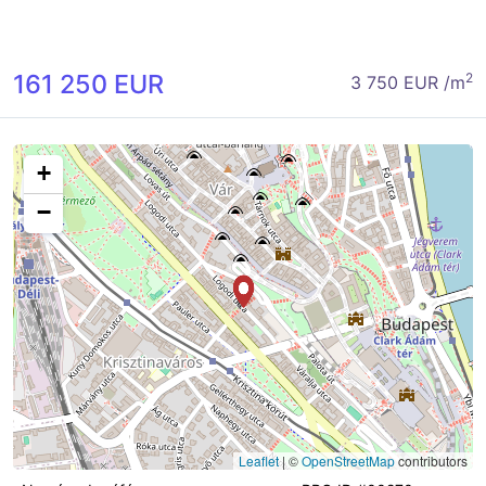
161 250 EUR
2
3 750 EUR /m
+
−
Leaflet
|
©
OpenStreetMap
contributors