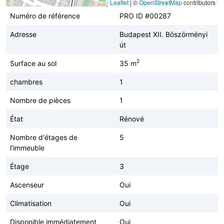
Leaflet
|
©
OpenStreetMap
contributors
Numéro de référence
PRO ID #00287
Adresse
Budapest XII. Böszörményi
út
2
Surface au sol
35 m
chambres
1
Nombre de pièces
1
État
Rénové
Nombre d'étages de
5
l'immeuble
Étage
3
Ascenseur
Oui
Climatisation
Oui
Disponible immédiatement
Oui