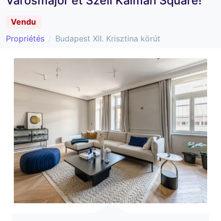
Városmajor et Széll Kálmán Square!
Vendu
Propriétés
Budapest XII. Krisztina körút