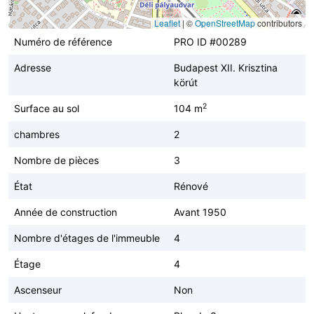
Leaflet
|
©
OpenStreetMap
contributors
Numéro de référence
PRO ID #00289
Adresse
Budapest XII. Krisztina
körút
2
Surface au sol
104 m
chambres
2
Nombre de pièces
3
État
Rénové
Année de construction
Avant 1950
Nombre d'étages de l'immeuble
4
Étage
4
Ascenseur
Non