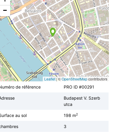
−
Leaflet
|
©
OpenStreetMap
contributors
Numéro de référence
PRO ID #00291
Adresse
Budapest V. Szerb
utca
2
Surface au sol
198 m
chambres
3