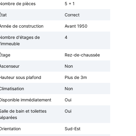
Nombre de pièces
5 + 1
État
Correct
Année de construction
Avant 1950
Nombre d'étages de
4
l'immeuble
Étage
Rez-de-chaussée
Ascenseur
Non
Hauteur sous plafond
Plus de 3m
Climatisation
Non
Disponible immédiatement
Oui
Salle de bain et toilettes
Oui
séparées
Orientation
Sud-Est