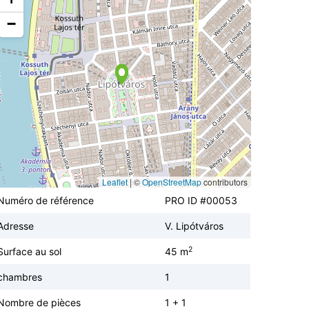
−
Leaflet
|
©
OpenStreetMap
contributors
Numéro de référence
PRO ID #00053
Adresse
V. Lipótváros
2
Surface au sol
45 m
chambres
1
Nombre de pièces
1 + 1