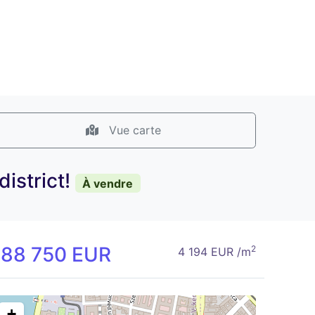
Vue carte
istrict!
À vendre
188 750 EUR
2
4 194 EUR /m
+