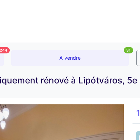
244
31
À vendre
uement rénové à Lipótváros, 5e d