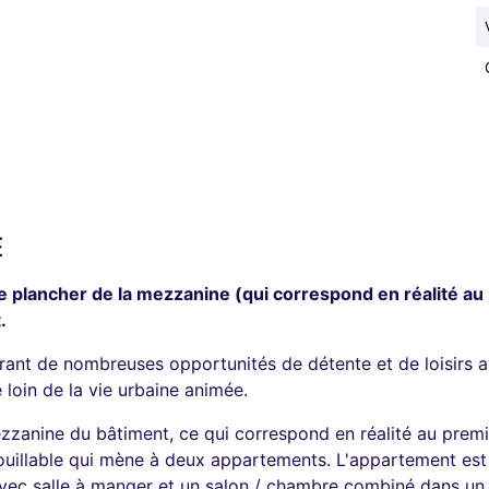
É
e plancher de la mezzanine (qui correspond en réalité au 
.
frant de nombreuses opportunités de détente et de loisirs a
 loin de la vie urbaine animée.
zzanine du bâtiment, ce qui correspond en réalité au premie
ouillable qui mène à deux appartements. L'appartement est
avec salle à manger et un salon / chambre combiné dans un