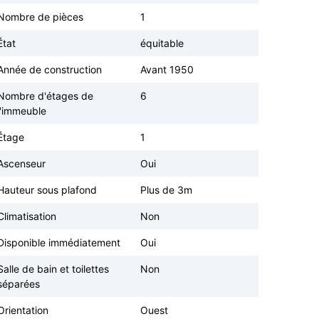
Nombre de pièces
1
État
équitable
Année de construction
Avant 1950
Nombre d'étages de
6
l'immeuble
Étage
1
Ascenseur
Oui
Hauteur sous plafond
Plus de 3m
Climatisation
Non
Disponible immédiatement
Oui
Salle de bain et toilettes
Non
séparées
Orientation
Ouest