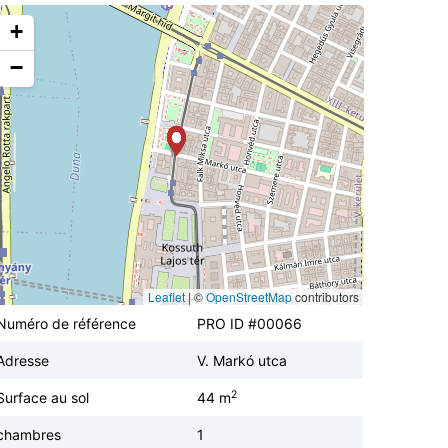
+
−
Leaflet
|
©
OpenStreetMap
contributors
Numéro de référence
PRO ID #00066
Adresse
V. Markó utca
2
Surface au sol
44 m
chambres
1