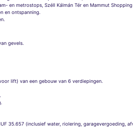
, tram- en metrostops, Széll Kálmán Tér en Mammut Shopping
en en ontspanning.
en.
an gevels.
voor lift) van een gebouw van 6 verdiepingen.
.
.
F 35.657 (inclusief water, riolering, garagevergoeding, af