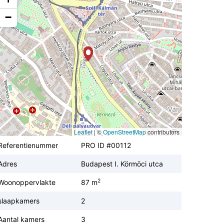
−
Leaflet
|
©
OpenStreetMap
contributors
Referentienummer
PRO ID #00112
Adres
Budapest I. Körmöci utca
2
Woonoppervlakte
87 m
slaapkamers
2
Aantal kamers
3