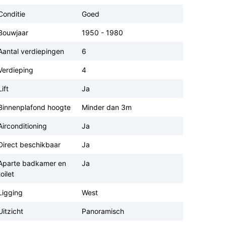
Conditie
Goed
Bouwjaar
1950 - 1980
Aantal verdiepingen
6
Verdieping
4
Lift
Ja
Binnenplafond hoogte
Minder dan 3m
Airconditioning
Ja
Direct beschikbaar
Ja
Aparte badkamer en
Ja
toilet
Ligging
West
Uitzicht
Panoramisch