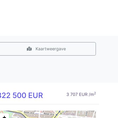
Kaartweergave
322 500 EUR
2
3 707 EUR /m
+