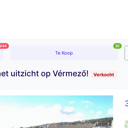
244
31
Te Koop
met uitzicht op Vérmező!
Verkocht