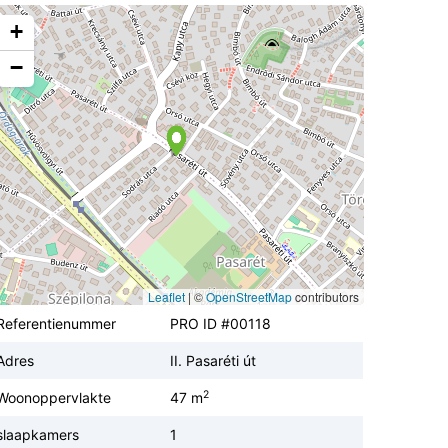
+
−
Leaflet
|
©
OpenStreetMap
contributors
Referentienummer
PRO ID #00118
Adres
II. Pasaréti út
2
Woonoppervlakte
47 m
slaapkamers
1