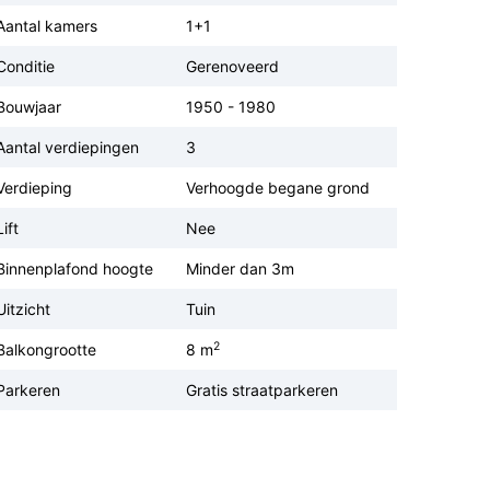
Aantal kamers
1+1
Conditie
Gerenoveerd
Bouwjaar
1950 - 1980
Aantal verdiepingen
3
Verdieping
Verhoogde begane grond
Lift
Nee
Binnenplafond hoogte
Minder dan 3m
Uitzicht
Tuin
2
Balkongrootte
8 m
Parkeren
Gratis straatparkeren