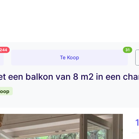
244
31
Te Koop
t een balkon van 8 m2 in een char
Koop