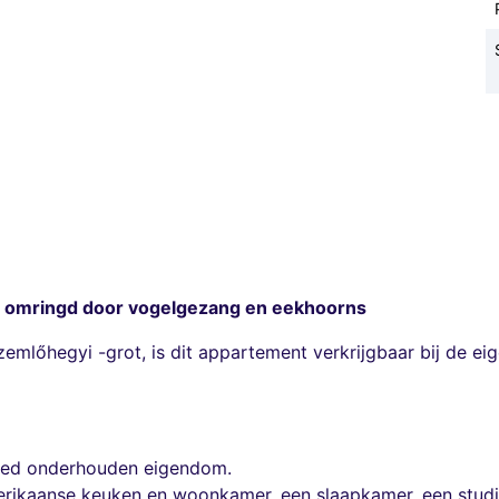
 omringd door vogelgezang en eekhoorns
lőhegyi -grot, is dit appartement verkrijgbaar bij de eige
goed onderhouden eigendom.
rikaanse keuken en woonkamer, een slaapkamer, een studie