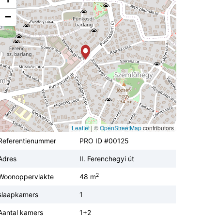
−
Leaflet
|
©
OpenStreetMap
contributors
Referentienummer
PRO ID #00125
Adres
II. Ferenchegyi út
2
Woonoppervlakte
48 m
slaapkamers
1
Aantal kamers
1+2