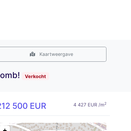
Kaartweergave
adomb!
Verkocht
212 500 EUR
2
4 427 EUR /m
+