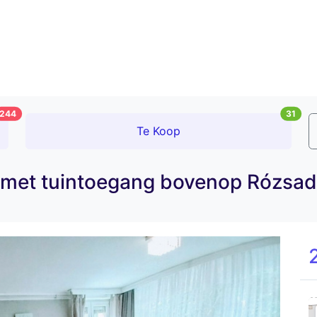
244
31
Te Koop
2 met tuintoegang bovenop Rózs