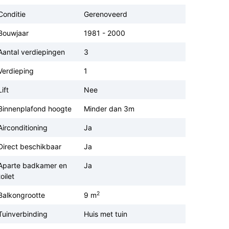
Conditie
Gerenoveerd
Bouwjaar
1981 - 2000
Aantal verdiepingen
3
Verdieping
1
Lift
Nee
Binnenplafond hoogte
Minder dan 3m
Airconditioning
Ja
Direct beschikbaar
Ja
Aparte badkamer en
Ja
toilet
2
Balkongrootte
9 m
Tuinverbinding
Huis met tuin