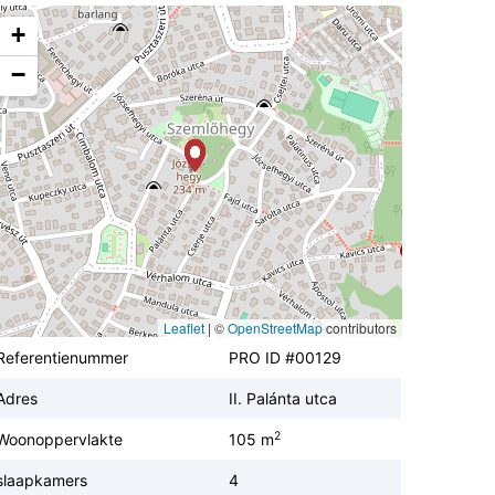
+
−
Leaflet
|
©
OpenStreetMap
contributors
Referentienummer
PRO ID #00129
Adres
II. Palánta utca
2
Woonoppervlakte
105 m
slaapkamers
4