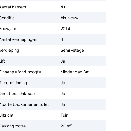
Aantal kamers
4+1
Conditie
Als nieuw
Bouwjaar
2014
Aantal verdiepingen
4
Verdieping
Semi -etage
Lift
Ja
Binnenplafond hoogte
Minder dan 3m
Airconditioning
Ja
Direct beschikbaar
Ja
Aparte badkamer en toilet
Ja
Uitzicht
Tuin
2
Balkongrootte
20 m