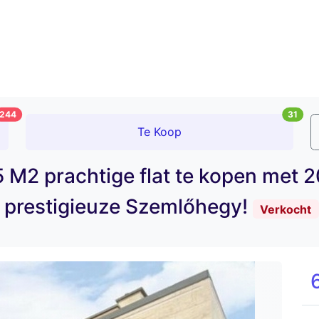
244
31
Te Koop
 M2 prachtige flat te kopen met 2
prestigieuze Szemlőhegy!
Verkocht