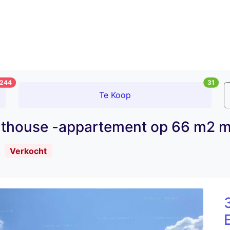
244
31
Te Koop
nthouse -appartement op 66 m2 me
!
Verkocht