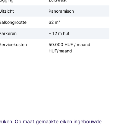
Uitzicht
Panoramisch
2
Balkongrootte
62 m
Parkeren
+ 12 m huf
Servicekosten
50.000 HUF / maand
HUF/maand
n keuken. Op maat gemaakte eiken ingebouwde