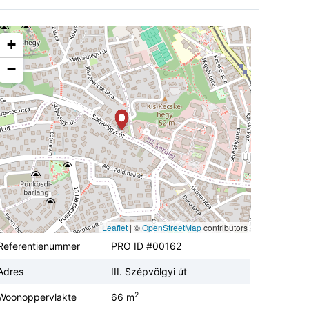
+
−
Leaflet
|
©
OpenStreetMap
contributors
Referentienummer
PRO ID #00162
Adres
III. Szépvölgyi út
2
Woonoppervlakte
66 m