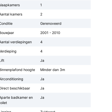
slaapkamers
1
Aantal kamers
2
Conditie
Gerenoveerd
Bouwjaar
2001 - 2010
Aantal verdiepingen
4
Verdieping
4
Lift
Ja
Binnenplafond hoogte
Minder dan 3m
Airconditioning
Ja
Direct beschikbaar
Ja
Aparte badkamer en
Ja
toilet
Ligging
Zuidwest