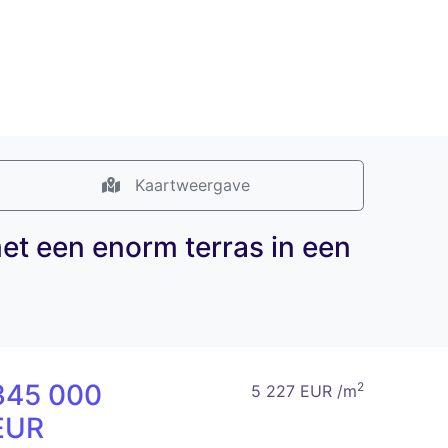
Kaartweergave
t een enorm terras in een
345 000
2
5 227 EUR /m
EUR