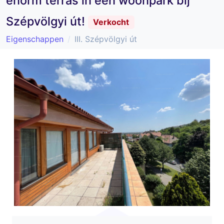
enorm terras in een woonpark bij
Szépvölgyi út!
Verkocht
Eigenschappen
III. Szépvölgyi út