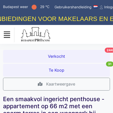
Budapest weer
29 °C
Gebruikershandleiding
Inlo
EDINGEN VOOR MAKELAARS EN EIGE
244
Verkocht
31
Te Koop
Kaartweergave
Een smaakvol ingericht penthouse -
appartement op 66 m2 met een