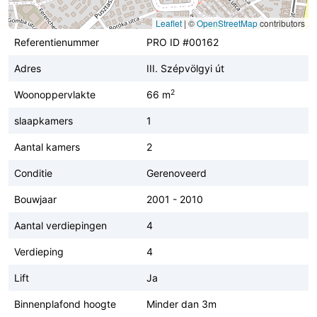
Leaflet
|
©
OpenStreetMap
contributors
Referentienummer
PRO ID #00162
Adres
III. Szépvölgyi út
2
Woonoppervlakte
66 m
slaapkamers
1
Aantal kamers
2
Conditie
Gerenoveerd
Bouwjaar
2001 - 2010
Aantal verdiepingen
4
Verdieping
4
Lift
Ja
Binnenplafond hoogte
Minder dan 3m